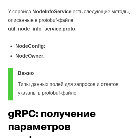
У сервиса
NodeInfoService
есть следующие методы,
описанные в protobuf-файле
util_node_info_service.proto
:
NodeConfig
;
NodeOwner
.
Важно
Типы данных полей для запросов и ответов
указаны в protobuf-файле.
gRPC: получение
параметров