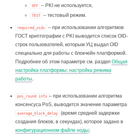
– PKI не используется,
OFF
– тестовый режим.
TEST
– при использовании алгоритмов
required_oids
ГОСТ криптографии с PKI выводится список OID-
строк пользователей, которым УЦ выдал OID
специально для работы с блокчейн платформой.
Подробнее об этом параметре см. раздел
Общая
настройка платформы: настройка режима
работы
.
– при использовании алгоритма
pos_round
info
консенсуса PoS, выводится значение параметра
(время средней задержки
average_block_delay
создания блоков, в секундах), которое задано в
конфигурационном файле ноды
;