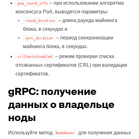
– при использовании алгоритма
poa_round_info
консенсуса PoA, выводятся параметры:
– длина раунда майнинга
round_duration
блока, в секундах и
– период синхронизации
sync_duration
майнинга блока, в секундах.
– режим проверки списка
crlChecksEnabled
отозванных сертификатов (CRL) при валидации
сертификатов.
gRPC: получение
данных о владельце
ноды
Используйте метод
для получения данных
NodeOwner