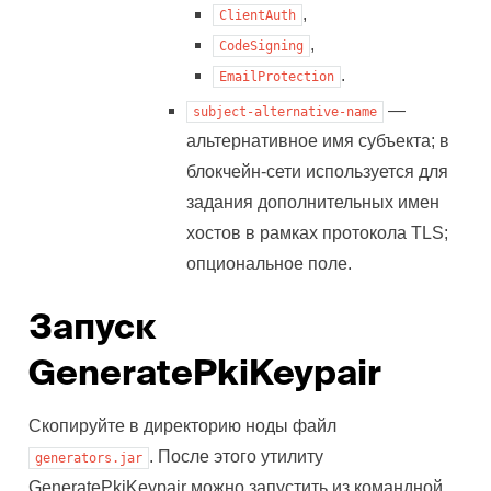
,
ClientAuth
,
CodeSigning
.
EmailProtection
—
subject-alternative-name
альтернативное имя субъекта; в
блокчейн-сети используется для
задания дополнительных имен
хостов в рамках протокола TLS;
опциональное поле.
Запуск
GeneratePkiKeypair
Скопируйте в директорию ноды файл
. После этого утилиту
generators.jar
GeneratePkiKeypair можно запустить из командной