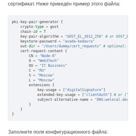
сертификат. Ниже приведён пример этого файла:
pki
-
key
-
pair
-
generator
{
crypto
-
type
=
gost
chain
-
id
=
T
key
-
pair
-
algorithm
=
"GOST_EL_2012_256"
# or GOST_DH_2
keystore
-
password
=
"avada-kedavra"
out
-
dir
=
"/Users/dummy/cert_requests"
# optional: exe
cert
-
request
-
content
{
CN
=
"Node-0"
O
=
"Web3Tech"
OU
=
"IT Business"
C
=
"RU"
S
=
"Moscow"
L
=
"Moscow"
extensions
{
key
-
usage
=
[
"digitalSignature"
]
extended
-
key
-
usage
=
[
"clientAuth"
]
# or ["ser
subject
-
alternative
-
name
=
"DNS:welocal.dev,DN
}
}
}
Заполните поля конфигурационного файла: