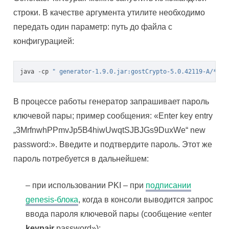
строки. В качестве аргумента утилите необходимо
передать один параметр: путь до файла с
конфигурацией:
java
-
cp
" generator-1.9.0.jar:gostCrypto-5.0.42119-A/*"
c
В процессе работы генератор запрашивает пароль
ключевой пары; пример сообщения: «Enter key entry
„3MrfnwhPPmvJp5B4hiwUwqtSJBJGs9DuxWe“ new
password:». Введите и подтвердите пароль. Этот же
пароль потребуется в дальнейшем:
– при использовании PKI – при
подписании
genesis-блока
, когда в консоли выводится запрос
ввода пароля ключевой пары (сообщение «enter
keypair
password»);