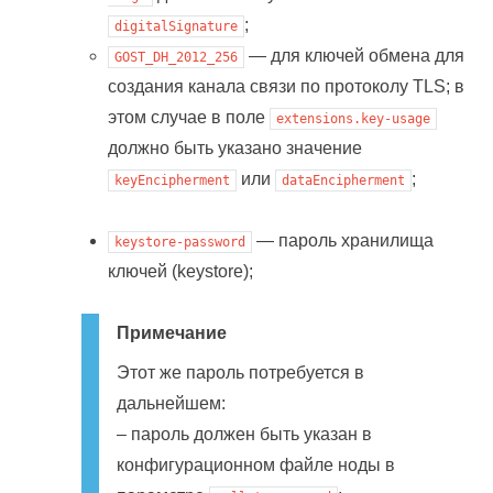
;
digitalSignature
— для ключей обмена для
GOST_DH_2012_256
создания канала связи по протоколу TLS; в
этом случае в поле
extensions.key-usage
должно быть указано значение
или
;
keyEncipherment
dataEncipherment
— пароль хранилища
keystore-password
ключей (keystore);
Примечание
Этот же пароль потребуется в
дальнейшем:
– пароль должен быть указан в
конфигурационном файле ноды в