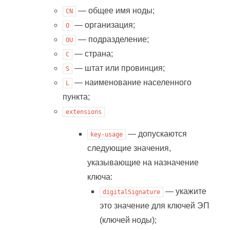
— общее имя ноды;
CN
— организация;
O
— подразделение;
OU
— страна;
C
— штат или провинция;
S
— наименование населенного
L
пункта;
extensions
— допускаются
key-usage
следующие значения,
указывающие на назначение
ключа:
— укажите
digitalSignature
это значение для ключей ЭП
(ключей ноды);