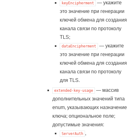
— укажите
keyEncipherment
это значение при генерации
ключей обмена для создания
канала связи по протоколу
TLS;
— укажите
dataEncipherment
это значение при генерации
ключей обмена для создания
канала связи по протоколу
для TLS.
— массив
extended-key-usage
дополнительных значений типа
enum, указывающих назначение
ключа; опциональное поле;
допустимые значения:
,
ServerAuth