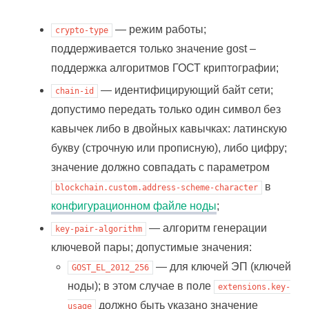
— режим работы;
crypto-type
поддерживается только значение gost –
поддержка алгоритмов ГОСТ криптографии;
— идентифицирующий байт сети;
chain-id
допустимо передать только один символ без
кавычек либо в двойных кавычках: латинскую
букву (строчную или прописную), либо цифру;
значение должно совпадать с параметром
в
blockchain.custom.address-scheme-character
конфигурационном файле ноды
;
— алгоритм генерации
key-pair-algorithm
ключевой пары; допустимые значения:
— для ключей ЭП (ключей
GOST_EL_2012_256
ноды); в этом случае в поле
extensions.key-
должно быть указано значение
usage