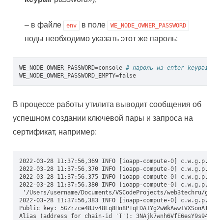
– в файле
в поле
env
WE_NODE_OWNER_PASSWORD
ноды необходимо указать этот же пароль:
WE_NODE_OWNER_PASSWORD
=
console
# пароль из enter keypair p
WE_NODE_OWNER_PASSWORD_EMPTY
=
false
В процессе работы утилита выводит сообщения об
успешном создании ключевой пары и запроса на
сертификат, например:
2022-03-28 11:37:56,369 INFO [ioapp-compute-0] c.w.g.p.PkiK
2022-03-28 11:37:56,370 INFO [ioapp-compute-0] c.w.g.p.Pki
2022-03-28 11:37:56,375 INFO [ioapp-compute-0] c.w.g.p.Pki
2022-03-28 11:37:56,380 INFO [ioapp-compute-0] c.w.g.p.Pki
 '/Users/username/Documents/VSCodeProjects/web3techru/gene
2022-03-28 11:37:56,383 INFO [ioapp-compute-0] c.w.g.p.PkiK
Public key: 5GZrzce48Jv48Lq8Hn8PTqFDA1Yg2wWkAww1VXSonATfSub